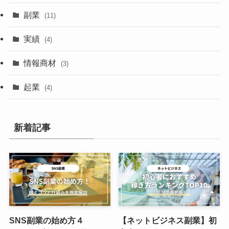
副業
(11)
実績
(4)
情報商材
(3)
起業
(4)
新着記事
SNS副業の始め方４
【ネットビジネス副業】初